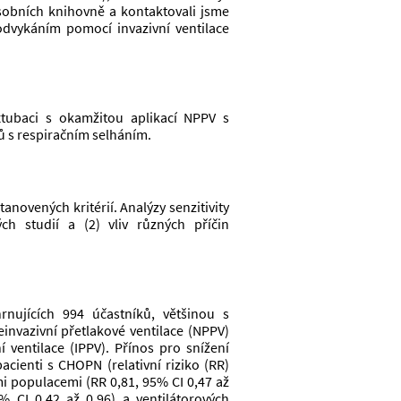
sobních knihovně a kontaktovali jsme 
dvykáním pomocí invazivní ventilace 
tubaci s okamžitou aplikací NPPV s 
 s respiračním selháním. 
tanovených kritérií. Analýzy senzitivity 
 studií a (2) vliv různých příčin 
rnujících 994 účastníků, většinou s 
nvazivní přetlakové ventilace (NPPV) 
ventilace (IPPV). Přínos pro snížení 
cienti s CHOPN (relativní riziko (RR) 
mi populacemi (RR 0,81, 95% CI 0,47 až 
 CI 0,42 až 0,96) a ventilátorových 