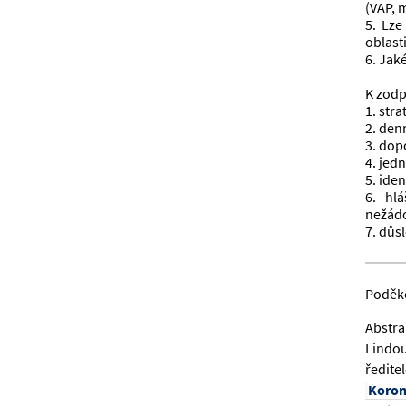
(VAP, 
5. Lze
oblast
6. Jak
K zodp
1. str
2. den
3. dop
4. jed
5. ide
6. hlá
nežádo
7. důs
Poděk
Abstra
Lindou
ředite
Koron