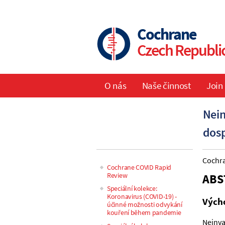
Skip
to
main
Cochrane
content
Czech Republi
O nás
Naše činnost
Join
Main
Nein
navigation
dosp
Cochra
Cochrane COVID Rapid
Review
ABS
Main
Speciální kolekce:
Koronavirus (COVID-19) -
navigation
Vých
účinné možnosti odvykání
kouření během pandemie
Neinva