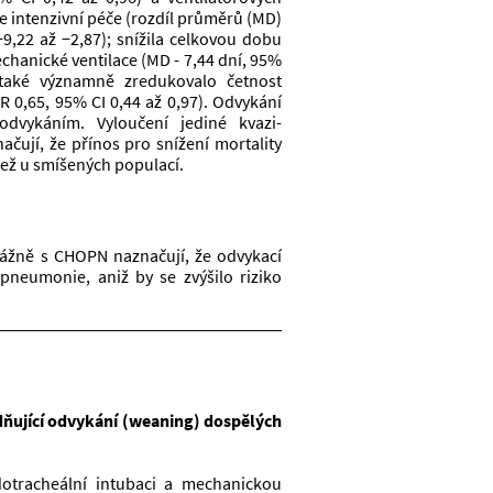
e intenzivní péče (rozdíl průměrů (MD) 
9,22 až −2,87); snížila celkovou dobu 
chanické ventilace (MD - 7,44 dní, 95% 
také významně zredukovalo četnost 
 0,65, 95% CI 0,44 až 0,97). Odvykání 
dvykáním. Vyloučení jediné kvazi-
ují, že přínos pro snížení mortality 
než u smíšených populací.
vážně s CHOPN naznačují, že odvykací 
pneumonie, aniž by se zvýšilo riziko 
ňující odvykání (weaning) dospělých 
otracheální intubaci a mechanickou 