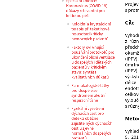
Speciální kolekce:
Projev
Koronavirus (COVID-19) -
s prot
důkazy relevantní pro
kritickou péči
Cíle
Koloidní a krystaloidní
terapie při tekutinové
resuscitaci kriticky
Vyhodn
nemocných pacientů
z různ
předch
Faktory ovlivňující
používání protokolů pro
okamži
ukončení plicní ventilace
(IPPV)
u dospělých i dětských
úmrtno
pacientů v kritickém
(IPPV)
stavu: syntéza
výskyt
kvalitativních důkazů
délce
Farmakologické látky
endotr
pro dospělé se
celkov
syndromem akutní
vylouč
respirační tísně
s různ
Fyzikální vyšetření
dýchacích cest pro
Meto
detekci obtížně
zajistitelných dýchacích
cest u zjevně
Vyhled
normálních dospělých
5, 201
pacientů