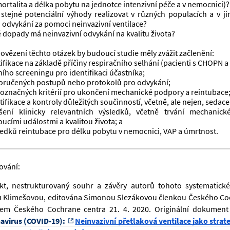
mortalita a délka pobytu na jednotce intenzivní péče a v nemocnici)?
 stejné potenciální výhody realizovat v různých populacích a v ji
i odvykání za pomoci neinvazivní ventilace?
é dopady má neinvazivní odvykání na kvalitu života? 
ovězení těchto otázek by budoucí studie měly zvážit začlenění:
atifikace na základě příčiny respiračního selhání (pacienti s CHOPN 
ního screeningu pro identifikaci účastníka;
oručených postupů nebo protokolů pro odvykání;
noznačných kritérií pro ukončení mechanické podpory a reintubace
ntifikace a kontroly důležitých součinností, včetně, ale nejen, seda
šení klinicky relevantních výsledků, včetně trvání mechanick
ucími událostmi a kvalitou života; a
ledků reintubace pro délku pobytu v nemocnici, VAP a úmrtnost.
ování:
kt, nestrukturovaný souhr a závěry autorů tohoto systematické
 Klimešovou, editována Simonou Slezákovou členkou Českého Coc
lem Českého Cochrane centra 21. 4. 2020. Originální dokument 
avirus (COVID-19): 
Neinvazivní přetlaková ventilace jako strat