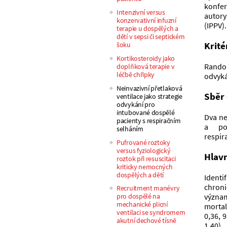
konfer
Intenzivní versus
autory
konzervativní infuzní
(IPPV).
terapie u dospělých a
dětí v sepsi či septickém
Krité
šoku
Kortikosteroidy jako
Rando
doplňková terapie v
léčbě chřipky
odvyká
Neinvazivní přetlaková
Sběr 
ventilace jako strategie
odvykání pro
intubované dospělé
Dva ne
pacienty s respiračním
a  po
selháním
respir
Pufrované roztoky
versus fyziologický
Hlavn
roztok při resuscitaci
kriticky nemocných
dospělých a dětí
Identi
chroni
Recruitment manévry
význam
pro dospělé na
mechanické plicní
mortal
ventilaci se syndromem
0,36, 
akutní dechové tísně
1,40).