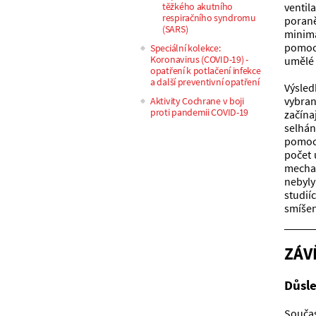
ventil
těžkého akutního
respiračního syndromu
poraně
(SARS)
minima
pomocí
Speciální kolekce:
Koronavirus (COVID-19) -
umělé 
opatření k potlačení infekce
a další preventivní opatření
Výsled
vybran
Aktivity Cochrane v boji
proti pandemii COVID-19
začína
selhán
pomocí
počet 
mechan
nebyly
studií
smíšen
ZÁV
Důsle
Součas