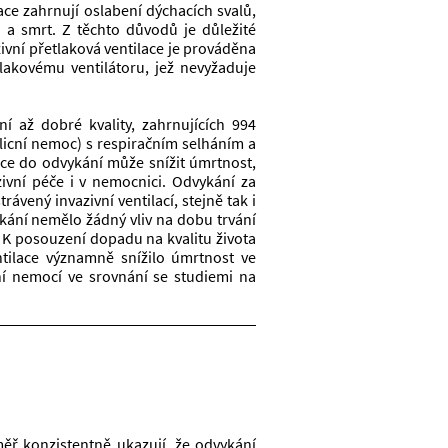
ace zahrnují oslabení dýchacích svalů, 
 a smrt. Z těchto důvodů je důležité 
vní přetlaková ventilace je prováděna 
akovému ventilátoru, jež nevyžaduje 
 až dobré kvality, zahrnujících 994 
licní nemoc) s respiračním selháním a 
ace do odvykání může snížit úmrtnost, 
vní péče i v nemocnici. Odvykání za 
ávený invazivní ventilací, stejně tak i 
kání nemělo žádný vliv na dobu trvání 
 K posouzení dopadu na kvalitu života 
tilace významně snížilo úmrtnost ve 
ní nemocí ve srovnání se studiemi na 
ř konzistentně ukazují, že odvykání 