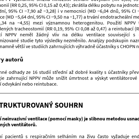
nií (RR 0,25, 95% CI 0,15 až 0,43); zkrátila délku pobytu na jednotc
dní, 95% CI −7,90 až −3,28) i v nemocnici (MD −6,04 dnů, 95% CI −
ace (MD −5,64 dní, 95% CI −9,50 na −1,77) a trvání endotracheální me
0,34 na −4,55) mezi významnou heterogenitou. Použití NPPV 
ených tracheostomií (RR 0,19, 95% CI 0,08 až 0,47) a reintubací (RR
í NPPV neměl žádný vliv na délku ventilace související s o
izované studie tyto výsledky nezměnilo. Analýzy podskupin naznač
znamně větší ve studiích zahrnujících výhradně účastníky s CHOPN 
ry autorů
né odhady ze 16 studií střední až dobré kvality s účastníky pře
gie zahrnující NPPV může snížit úmrtnost a výskyt ventilátorové 
í odvykání nebo reintubace.
TRUKTUROVANÝ SOUHRN
í neinvazivní ventilace (pomocí masky) je slibnou metodou usnad
ných ventilátorů.
í pacientů s respiračním selháním na živu často vyžaduje end