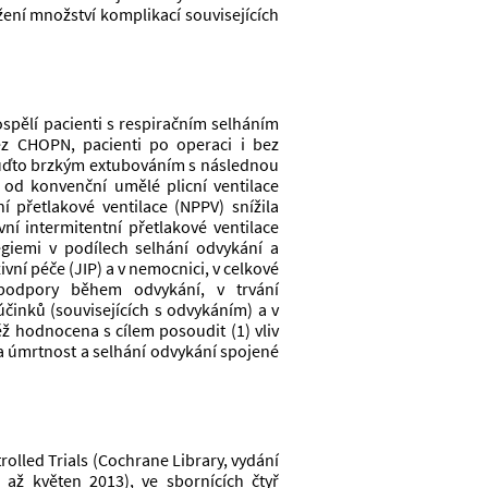
žení množství komplikací souvisejících 
ospělí pacienti s respiračním selháním 
z CHOPN, pacienti po operaci i bez 
 buďto brzkým extubováním s následnou 
d konvenční umělé plicní ventilace 
í přetlakové ventilace (NPPV) snížila 
í intermitentní přetlakové ventilace 
egiemi v podílech selhání odvykání a 
ní péče (JIP) a v nemocnici, v celkové 
podpory během odvykání, v trvání 
inků (souvisejících s odvykáním) a v 
ěž hodnocena s cílem posoudit (1) vliv 
a úmrtnost a selhání odvykání spojené 
olled Trials (Cochrane Library, vydání 
ž květen 2013), ve sbornících čtyř 