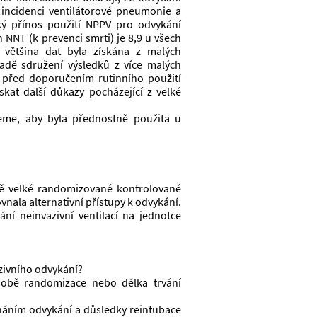
incidenci ventilátorové pneumonie a 
ký přínos použití NPPV pro odvykání 
NNT (k prevenci smrti) je 8,9 u všech 
 většina dat byla získána z malých 
adě sdružení výsledků z více malých 
 před doporučením rutinního použití 
at další důkazy pocházející z velké 
eme, aby byla přednostně použita u 
 
ě velké randomizované kontrolované 
vnala alternativní přístupy k odvykání. 
í neinvazivní ventilací na jednotce 
azivního odvykání?
době randomizace nebo délka trvání 
háním odvykání a důsledky reintubace 