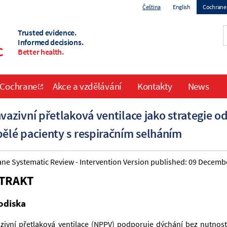
Čeština
English
Cochrane 
Top
Trusted evidence.
Informed decisions.
c
menu
Better health.
 Cochrane
Akce a vzdělávání
Kontakty
News
vazivní přetlaková ventilace jako strategie 
ělé pacienty s respiračním selháním
ne Systematic Review - 
Intervention
Version published: 09 Decemb
TRAKT  
odiska
zivní přetlaková ventilace (NPPV) podporuje dýchání bez nutnosti 