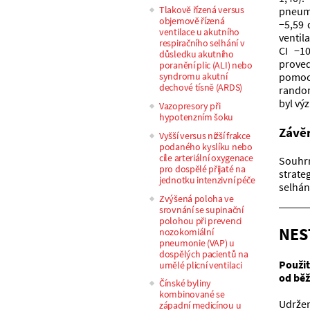
Tlakově řízená versus
pneumo
objemově řízená
−5,59 
ventilace u akutního
ventil
respiračního selhání v
CI −1
důsledku akutního
proved
poranění plic (ALI) nebo
pomoc
syndromu akutní
dechové tísně (ARDS)
random
byl vý
Vazopresory při
hypotenzním šoku
Závě
Vyšší versus nižší frakce
podaného kyslíku nebo
cíle arteriální oxygenace
Souhrn
pro dospělé přijaté na
strate
jednotku intenzivní péče
selhán
Zvýšená poloha ve
srovnání se supinační
polohou při prevenci
NES
nozokomiální
pneumonie (VAP) u
dospělých pacientů na
Použit
umělé plicní ventilaci
od běž
Čínské byliny
kombinované se
Udržen
západní medicínou u