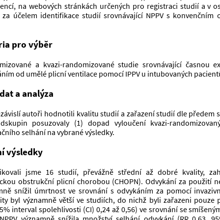
encí, na webových stránkách určených pro registraci studií a v o
 za účelem identifikace studií srovnávající NPPV s konvenčním o
ria pro výběr
mizované a kvazi-randomizované studie srovnávající časnou ex
ním od umělé plicní ventilace pomocí IPPV u intubovaných pacientů
dat a analýza
závislí autoři hodnotili kvalitu studií a zařazení studií dle předem s
dskupin posuzovaly (1) dopad vyloučení kvazi-randomizovaných
ačního selhání na vybrané výsledky.
í výsledky 
fikovali jsme 16 studií, převážně střední až dobré kvality, zah
ckou obstrukční plicní chorobou (CHOPN). Odvykání za použití nei
ně snížil úmrtnost ve srovnání s odvykáním za pomocí invazivní 
ity byl významně větší ve studiích, do nichž byli zařazeni pouze pa
95% interval spolehlivosti (CI) 0,24 až 0,56) ve srovnání se smíšený
 NPPV významně snížila množství selhání odvykání (RR 0,63, 95%