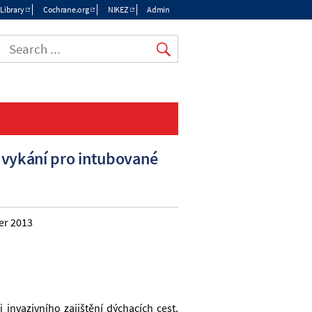
Library
Cochrane.org
NIKEZ
Admin
odvykání pro intubované
er 2013
invazivního zajištění dýchacích cest. 