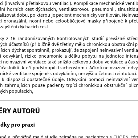
aci (invazivní přetlakovou ventilaci). Komplikace mechanické ventil
ní horních cest dýchacích, ventilátorovou pneumonii, sinusitidu
lizovat dobu, po kterou je pacient mechanicky ventilován. Neinvazi
 oronazální, nosní nebo celoobličejové masky připojené k přetl
zajištění dýchacích cest.
ky z 16 randomizovaných kontrolovaných studií převážně střední
ých účastníků (přibližně dvě třetiny mělo chronickou obstrukční p
jících dýchat spontánně, prokazují, že zapojení neinvazivní ventil
í odvykání, riziko pneumonie a délku pobytu na jednotce intenzi
 neinvazivní ventilace také snížilo celkovou dobu ventilace a čas str
účastníků, kteří podstoupili tracheostomii. Ačkoli neinvazivní odvy
ické ventilace spojené s odvykáním, nezvýšilo četnost reintubací.
 k dispozici dostatečné údaje. Odvykání pomocí neinvazivní ven
ch zahrnujících pouze pacienty trpící chronickou obstrukční plic
ých populacích, 
ĚRY AUTORŮ
dky pro praxi
né a převážně malé studie zejména na pacientech s CHOPN, témě