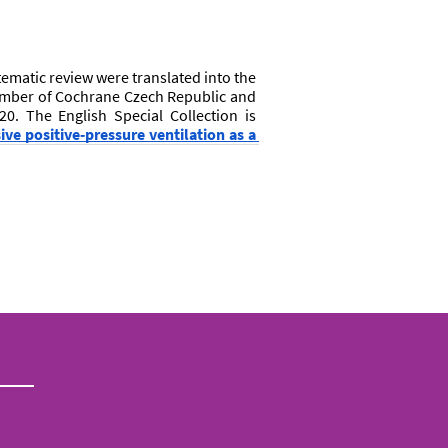
matic review were translated into the 
mber of Cochrane Czech Republic and 
20. The English Special Collection is 
ve positive‐pressure ventilation as a 