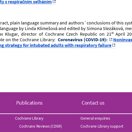
ty s respiračním selháním
ract, plain language summary and authors´conclusions of this syste
language by Linda Klimešová and edited by Simona Slezáková, me
av Klugar, director of Cochrane Czech Republic on 21
 April 20
st
ble on the Cochrane Library: 
Coronavirus (COVID-19): 
Noninvasi
g strategy for intubated adults with respiratory failure
Publications
Contact us
Cochrane Library
General enquiries
Cochrane Reviews (CDSR)
Cochrane Library support