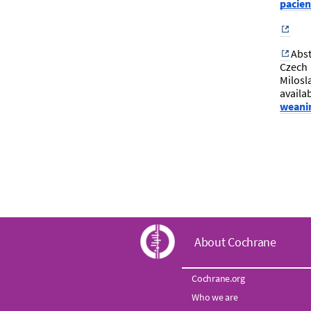
pacien
Abst
Czech 
Milosl
availa
weanin
C
About Cochrane
o
Cochrane.org
Who we are