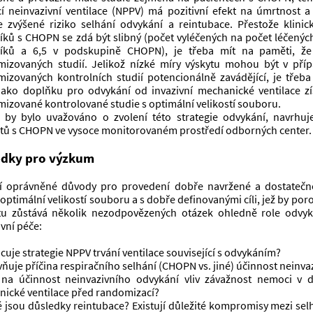
 neinvazivní ventilace (NPPV) má pozitivní efekt na úmrtnost a 
 zvýšené riziko selhání odvykání a reintubace. Přestože klinic
íků s CHOPN se zdá být slibný (počet vyléčených na počet léčených 
níků a 6,5 ​​v podskupině CHOPN), je třeba mít na paměti, že
izovaných studií. Jelikož nízké míry výskytu mohou být v příp
izovaných kontrolních studií potencionálně zavádějící, je třeba
ako doplňku pro odvykání od invazivní mechanické ventilace získ
izované kontrolované studie s optimální velikostí souboru. 
by bylo uvažováno o zvolení této strategie odvykání, navrhuj
tů s CHOPN ve vysoce monitorovaném prostředí odborných center.
edky pro výzkum
jí oprávněné důvody pro provedení dobře navržené a dostatečn
 optimální velikostí souboru a s dobře definovanými cíli, jež by poro
tu zůstává několik nezodpovězených otázek ohledně role odvykán
vní péče: 
acuje strategie NPPV trvání ventilace související s odvykáním?
ivňuje příčina respiračního selhání (CHOPN vs. jiné) účinnost neinv
 na účinnost neinvazivního odvykání vliv závažnost nemoci v 
ické ventilace před randomizací? 
é jsou důsledky reintubace? Existují důležité kompromisy mezi sel