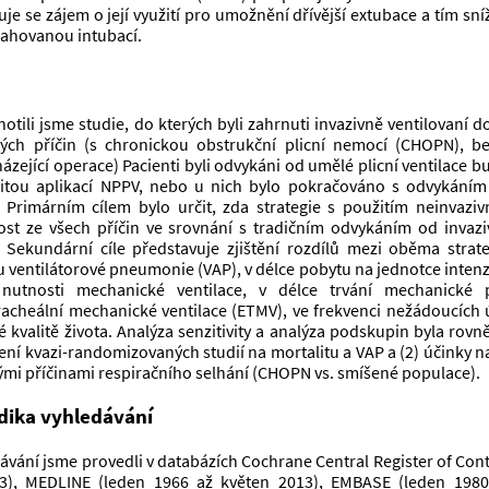
uje se zájem o její využití pro umožnění dřívější extubace a tím sní
rahovanou intubací. 
otili jsme studie, do kterých byli zahrnuti invazivně ventilovaní d
ých příčin (s chronickou obstrukční plicní nemocí (CHOPN), be
ázející operace) Pacienti byli odvykáni od umělé plicní ventilace
tou aplikací NPPV, nebo u nich bylo pokračováno s odvykáním o
. Primárním cílem bylo určit, zda strategie s použitím neinvazivn
st ze všech příčin ve srovnání s tradičním odvykáním od invazivn
. Sekundární cíle představuje zjištění rozdílů mezi oběma strat
u ventilátorové pneumonie (VAP), v délce pobytu na jednotce intenziv
 nutnosti mechanické ventilace, v délce trvání mechanické 
acheální mechanické ventilace (ETMV), ve frekvenci nežádoucích úč
é kvalitě života. Analýza senzitivity a analýza podskupin byla rovn
ení kvazi-randomizovaných studií na mortalitu a VAP a (2) účinky n
ými příčinami respiračního selhání (CHOPN vs. smíšené populace).
dika vyhledávání
ávání jsme provedli v databázích Cochrane Central Register of Contr
3), MEDLINE (leden 1966 až květen 2013), EMBASE (leden 1980 a