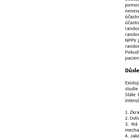
pomocí
nenese
účastn
účast
random
random
NPPV j
random
Pokud 
pacien
Důsl
Existu
studie
Stále 
intenzi
1. Zkr
2. Ovl
3. Má
mechan
4. Jak