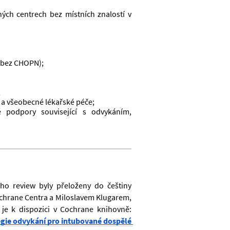
ných centrech bez místních znalostí v 
a bez CHOPN);
;
ce a všeobecné lékařské péče;
é podpory související s odvykáním, 
ho review byly přeloženy do češtiny 
hrane Centra a Miloslavem Klugarem, 
je k dispozici v Cochrane knihovně:
egie odvykání pro intubované dospělé 